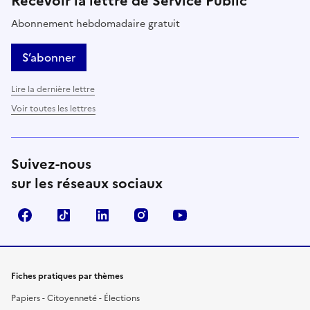
Recevoir la lettre de Service Public
Abonnement hebdomadaire gratuit
S’abonner
Lire la dernière lettre
Voir toutes les lettres
Suivez-nous
sur les réseaux sociaux
Facebook
TikTok
LinkedIn
Instagram
YouTube
Fiches pratiques par thèmes
Papiers - Citoyenneté - Élections