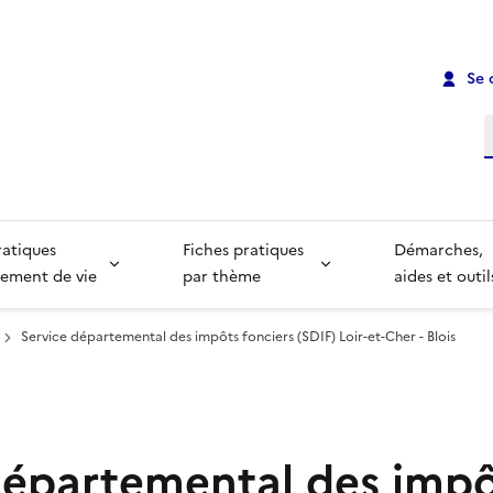
Se 
R
ratiques
Fiches pratiques
Démarches,
ement de vie
par thème
aides et outil
Service départemental des impôts fonciers (SDIF) Loir-et-Cher - Blois
départemental des imp