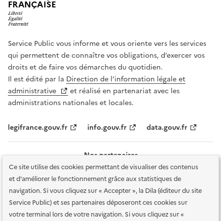
FRANÇAISE
Service Public vous informe et vous oriente vers les services
qui permettent de connaître vos obligations, d’exercer vos
droits et de faire vos démarches du quotidien.
Il est édité par la
Direction de l’information légale et
administrative
et réalisé en partenariat avec les
administrations nationales et locales.
legifrance.gouv.fr
info.gouv.fr
data.gouv.fr
Nos partenaires
Ce site utilise des cookies permettant de visualiser des contenus
et d'améliorer le fonctionnement grâce aux statistiques de
navigation. Si vous cliquez sur « Accepter », la Dila (éditeur du site
Service Public) et ses partenaires déposeront ces cookies sur
votre terminal lors de votre navigation. Si vous cliquez sur «
Plan du site
Accessibilité : totalement conforme
Accessibilité des