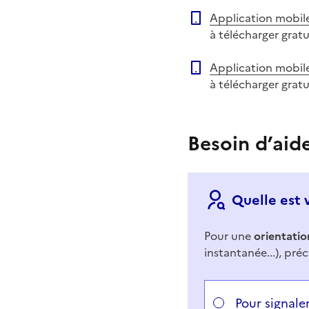
Application mobil
à télécharger grat
Application mobil
à télécharger grat
Besoin d’aid
Quelle est 
Pour une
orientatio
instantanée...), préc
Répondez aux questi
Vous avez choisi
Choisissez votre cas
Pour signale