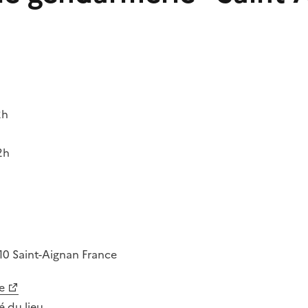
2h
2h
10
Saint-Aignan
France
e
té du lieu