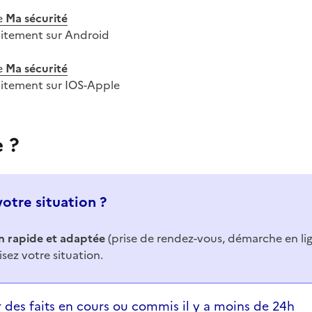
e
Ma sécurité
uitement sur Android
e
Ma sécurité
uitement sur IOS-Apple
e ?
votre situation ?
n rapide et adaptée
(prise de rendez-vous, démarche en li
isez votre situation.
ons successives et les réponses s’afficheront automatiq
r des faits en cours ou commis il y a moins de 24h