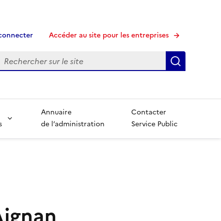
connecter
Accéder au site pour les entreprises
echerche
Recherche
Annuaire
Contacter
s
de l’administration
Service Public
Aignan