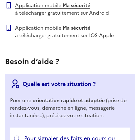
Application mobile
Ma sécurité
à télécharger gratuitement sur Android
Application mobile
Ma sécurité
à télécharger gratuitement sur IOS-Apple
Besoin d’aide ?
Quelle est votre situation ?
Pour une
orientation rapide et adaptée
(prise de
rendez-vous, démarche en ligne, messagerie
instantanée...), précisez votre situation.
Répondez aux questions successives et les réponses 
Vous avez choisi
Choisissez votre cas
Pour signaler des faits en cours ou