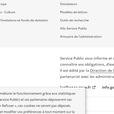
urope
Simulateurs
ts - Culture
Modèles de lettres
, fondations et fonds de dotation
Outils de recherche
Allo Service Public
Annuaire de l'administration
Service Public vous informe et 
connaître vos obligations, d’ex
Il est édité par la
Direction de 
partenariat avec les administra
legifrance.gouv.fr
info.go
'améliorer le fonctionnement grâce aux statistiques
 Service Public) et ses partenaires déposeront ces
 « Refuser », ces cookies ne seront pas déposés.
et modifier vos préférences à tout moment sur la