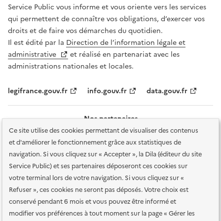
Service Public vous informe et vous oriente vers les services
qui permettent de connaître vos obligations, d’exercer vos
droits et de faire vos démarches du quotidien.
Il est édité par la
Direction de l’information légale et
administrative
et réalisé en partenariat avec les
administrations nationales et locales.
legifrance.gouv.fr
info.gouv.fr
data.gouv.fr
Nos partenaires
Ce site utilise des cookies permettant de visualiser des contenus
et d'améliorer le fonctionnement grâce aux statistiques de
navigation. Si vous cliquez sur « Accepter », la Dila (éditeur du site
Service Public) et ses partenaires déposeront ces cookies sur
votre terminal lors de votre navigation. Si vous cliquez sur «
Plan du site
Accessibilité : totalement conforme
Accessibilité des
Refuser », ces cookies ne seront pas déposés. Votre choix est
services en ligne
Mentions légales
Données personnelles et sécurité
conservé pendant 6 mois et vous pouvez être informé et
modifier vos préférences à tout moment sur la page « Gérer les
Conditions générales d'utilisation
Gestion des cookies