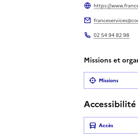
https://www.france
Site web
franceservices@c
Adresse électronique
02 54 94 82 98
Téléphone
Missions et orga
Missions
Accessibilité
Accès