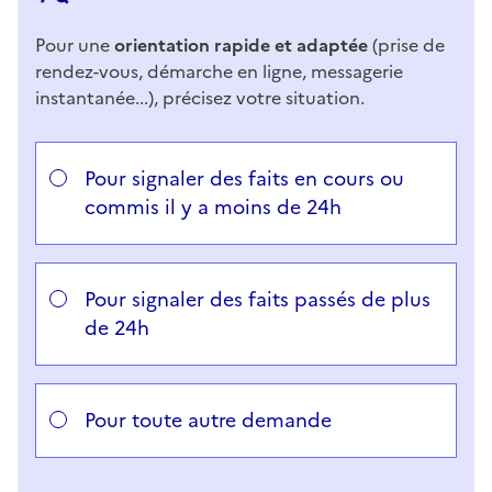
Pour une
orientation rapide et adaptée
(prise de
rendez-vous, démarche en ligne, messagerie
instantanée...), précisez votre situation.
Répondez aux questions successives et les réponses 
Vous avez choisi
Choisissez votre cas
Pour signaler des faits en cours ou
commis il y a moins de 24h
Pour signaler des faits passés de plus
de 24h
Pour toute autre demande