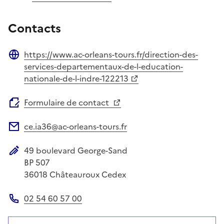
Contacts
https://www.ac-orleans-tours.fr/direction-des-
Site web
services-departementaux-de-l-education-
nationale-de-l-indre-122213
Formulaire de contact
ce.ia36@ac-orleans-tours.fr
Adresse électronique
49 boulevard George-Sand
Adresse postale
BP 507
36018
Châteauroux Cedex
02 54 60 57 00
Téléphone