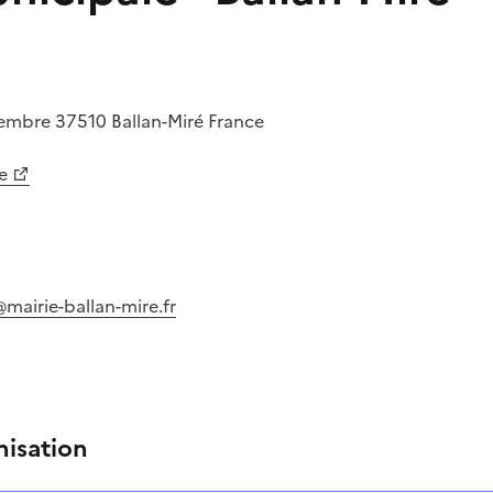
vembre
37510
Ballan-Miré
France
e
mairie-ballan-mire.fr
nisation