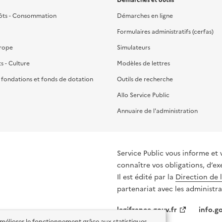
ôts - Consommation
Démarches en ligne
Formulaires administratifs (cerfas)
urope
Simulateurs
ts - Culture
Modèles de lettres
, fondations et fonds de dotation
Outils de recherche
Allo Service Public
Annuaire de l'administration
Service Public vous informe et 
connaître vos obligations, d’ex
Il est édité par la
Direction de 
partenariat avec les administra
legifrance.gouv.fr
info.go
'améliorer le fonctionnement grâce aux statistiques