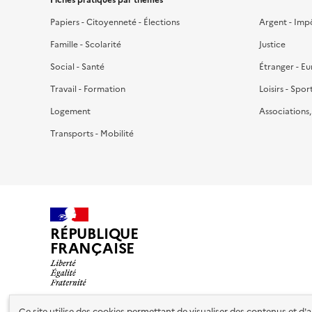
Papiers - Citoyenneté - Élections
Argent - Imp
Famille - Scolarité
Justice
Social - Santé
Étranger - E
Travail - Formation
Loisirs - Spor
Logement
Associations
Transports - Mobilité
RÉPUBLIQUE
FRANÇAISE
Ce site utilise des cookies permettant de visualiser des contenus et d