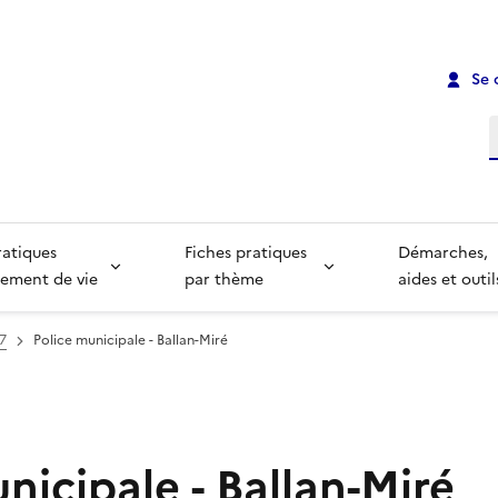
Se 
R
ratiques
Fiches pratiques
Démarches,
ement de vie
par thème
aides et outil
37
Police municipale - Ballan-Miré
nicipale - Ballan-Miré