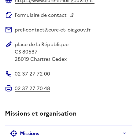
https://www.eure-et-loir.gouv.fr/
Site web
Formulaire de contact
pref-contact@eure-et-loir.gouv.fr
Adresse électronique
place de la République
Adresse postale
CS 80537
28019
Chartres Cedex
02 37 27 72 00
Téléphone
02 37 27 70 48
Fax
Missions et organisation
Missions