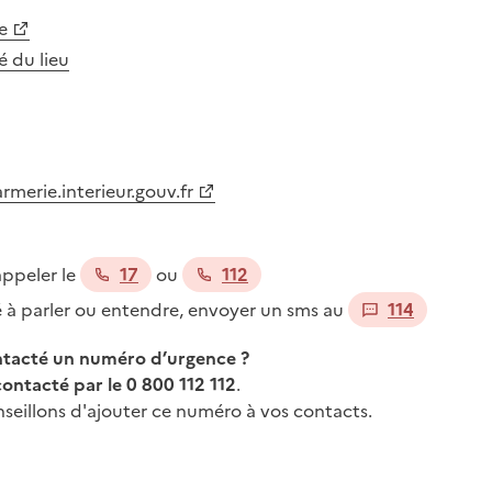
e
té du lieu
merie.interieur.gouv.fr
appeler le
17
ou
112
té à parler ou entendre, envoyer un sms au
114
ontacté un numéro d’urgence ?
contacté par le 0 800 112 112
.
seillons d'ajouter ce numéro à vos contacts.