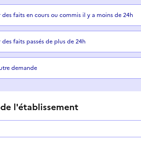
ons successives et les réponses s’afficheront automatiq
r des faits en cours ou commis il y a moins de 24h
r des faits passés de plus de 24h
autre demande
 de l'établissement