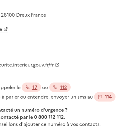
m
28100
Dreux
France
e
ite.interieur.gouv.fr/fr
appeler le
17
ou
112
té à parler ou entendre, envoyer un sms au
114
ontacté un numéro d’urgence ?
contacté par le 0 800 112 112
.
seillons d'ajouter ce numéro à vos contacts.