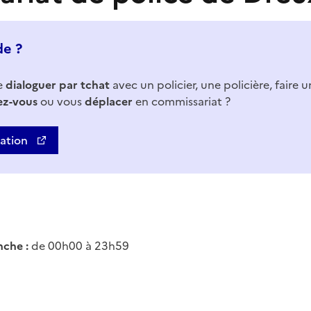
de ?
e
dialoguer par tchat
avec un policier, une policière, faire 
ez-vous
ou vous
déplacer
en commissariat ?
uation
che :
de 00h00 à 23h59