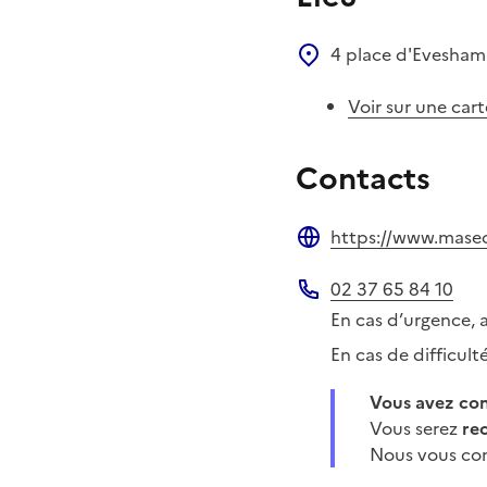
4 place d'Evesha
Voir sur une cart
Contacts
https://www.masecur
Site web
02 37 65 84 10
Téléphone
En cas d’urgence, 
En cas de difficul
Vous avez c
Vous serez
re
Nous vous con