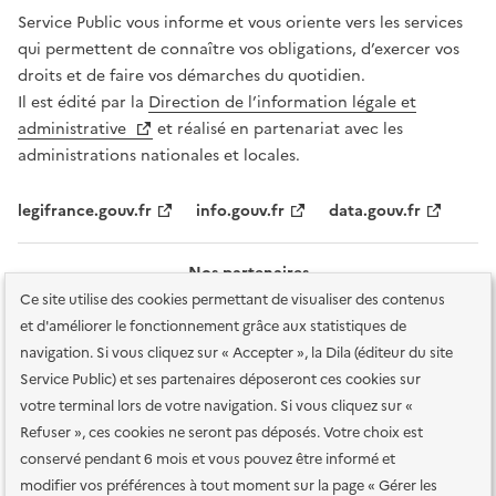
Service Public vous informe et vous oriente vers les services
qui permettent de connaître vos obligations, d’exercer vos
droits et de faire vos démarches du quotidien.
Il est édité par la
Direction de l’information légale et
administrative
et réalisé en partenariat avec les
administrations nationales et locales.
legifrance.gouv.fr
info.gouv.fr
data.gouv.fr
Nos partenaires
Ce site utilise des cookies permettant de visualiser des contenus
et d'améliorer le fonctionnement grâce aux statistiques de
navigation. Si vous cliquez sur « Accepter », la Dila (éditeur du site
Service Public) et ses partenaires déposeront ces cookies sur
votre terminal lors de votre navigation. Si vous cliquez sur «
Plan du site
Accessibilité : totalement conforme
Accessibilité des
Refuser », ces cookies ne seront pas déposés. Votre choix est
services en ligne
Mentions légales
Données personnelles et sécurité
conservé pendant 6 mois et vous pouvez être informé et
modifier vos préférences à tout moment sur la page « Gérer les
Conditions générales d'utilisation
Gestion des cookies