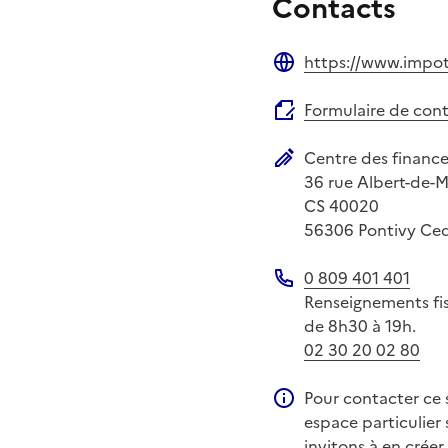
Contacts
https://www.impots
Site web
Formulaire de con
Centre des financ
Adresse postale
36 rue Albert-de-
CS 40020
56306
Pontivy Ce
0 809 401 401
Téléphone
Renseignements fisc
de 8h30 à 19h.
02 30 20 02 80
Pour contacter ce s
Information compléme
espace particulier 
invitons à en créer