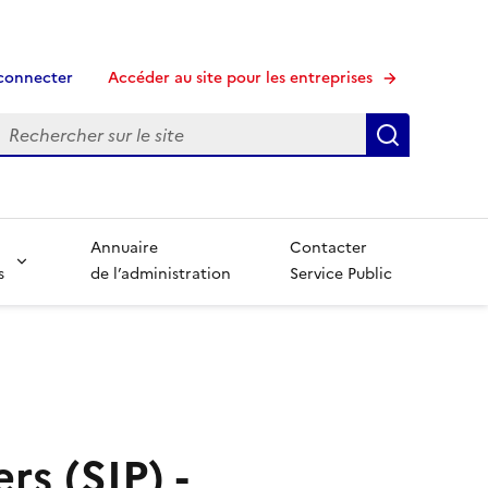
connecter
Accéder au site pour les entreprises
echerche
Recherche
Annuaire
Contacter
s
de l’administration
Service Public
rs (SIP) -