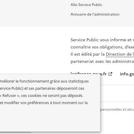
Allo Service Public
Annuaire de l'administration
Service Public vous informe et 
connaître vos obligations, d’ex
Il est édité par la
Direction de 
partenariat avec les administra
legifrance.gouv.fr
info.go
'améliorer le fonctionnement grâce aux statistiques
 Service Public) et ses partenaires déposeront ces
 « Refuser », ces cookies ne seront pas déposés.
et modifier vos préférences à tout moment sur la
lité des services en ligne
Mentions légales
Données personnelles et sécu
ence etalab-2.0