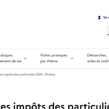
Se 
R
ratiques
Fiches pratiques
Démarches,
ement de vie
par thème
aides et outil
es impôts des particuliers (SIP) - Pontivy
es impôts des particulie