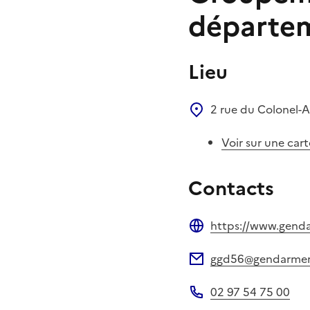
départem
Lieu
2 rue du Colonel-
Voir sur une cart
Contacts
https://www.gendar
Site web
ggd56@gendarmerie
Adresse électronique
02 97 54 75 00
Téléphone