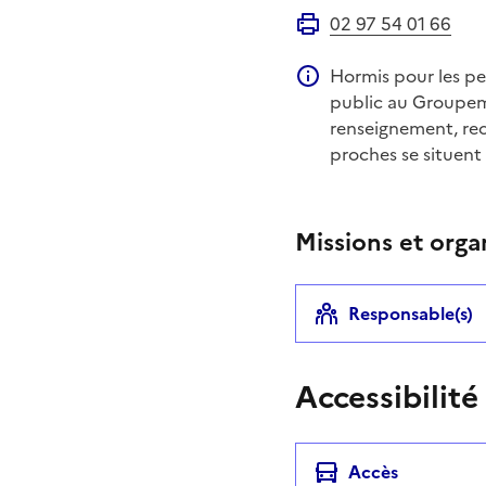
02 97 54 01 66
Fax
Hormis pour les pe
Information compléme
public au Groupem
renseignement, rec
proches se situent
Missions et orga
Responsable(s)
Accessibilité
Accès