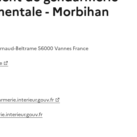
entale - Morbihan
Arnaud-Beltrame
56000
Vannes
France
e
merie.interieur.gouv.fr
.interieur.gouv.fr