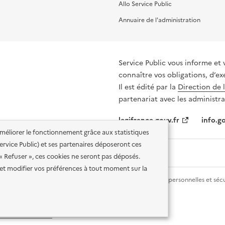
Allo Service Public
Annuaire de l'administration
Service Public vous informe et 
connaître vos obligations, d’ex
Il est édité par la
Direction de 
partenariat avec les administra
legifrance.gouv.fr
info.go
'améliorer le fonctionnement grâce aux statistiques
 Service Public) et ses partenaires déposeront ces
 « Refuser », ces cookies ne seront pas déposés.
et modifier vos préférences à tout moment sur la
lité des services en ligne
Mentions légales
Données personnelles et sécu
ence etalab-2.0