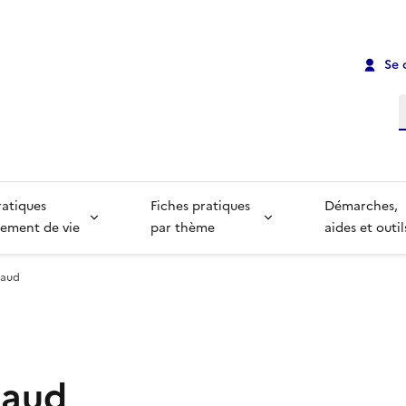
Se 
R
ratiques
Fiches pratiques
Démarches,
ement de vie
par thème
aides et outil
Baud
Baud