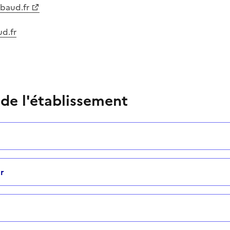
-baud.fr
d.fr
 de l'établissement
r