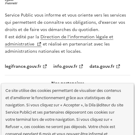
Service Public vous informe et vous oriente vers les services
qui permettent de connaître vos obligations, d’exercer vos
droits et de faire vos démarches du quotidien.
Il est édité par la
Direction de l’information légale et
administrative
et réalisé en partenariat avec les
administrations nationales et locales.
legifrance.gouv.fr
info.gouv.fr
data.gouv.fr
Nos partenaires
Ce site utilise des cookies permettant de visualiser des contenus
et d'améliorer le fonctionnement grâce aux statistiques de
navigation. Si vous cliquez sur « Accepter », la Dila (éditeur du site
Service Public) et ses partenaires déposeront ces cookies sur
votre terminal lors de votre navigation. Si vous cliquez sur «
Plan du site
Accessibilité : totalement conforme
Accessibilité des
Refuser », ces cookies ne seront pas déposés. Votre choix est
services en ligne
Mentions légales
Données personnelles et sécurité
conservé pendant 6 mois et vous pouvez être informé et