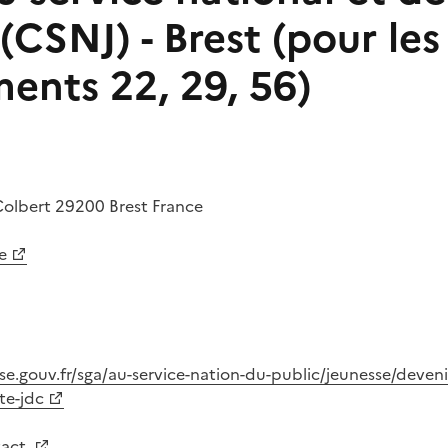
(CSNJ) - Brest (pour les
ents 22, 29, 56)
Colbert
29200
Brest
France
e
e.gouv.fr/sga/au-service-nation-du-public/jeunesse/deveni
te-jdc
tact