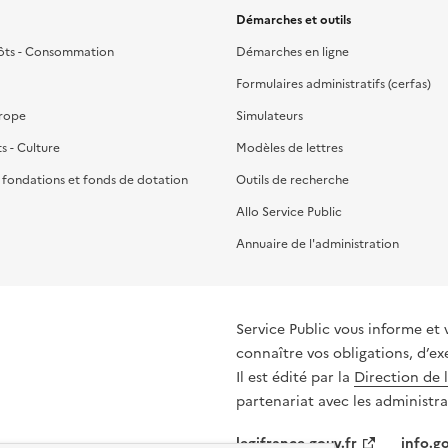
Démarches et outils
ôts - Consommation
Démarches en ligne
Formulaires administratifs (cerfas)
urope
Simulateurs
ts - Culture
Modèles de lettres
, fondations et fonds de dotation
Outils de recherche
Allo Service Public
Annuaire de l'administration
Service Public vous informe et 
connaître vos obligations, d’ex
Il est édité par la
Direction de 
partenariat avec les administra
legifrance.gouv.fr
info.go