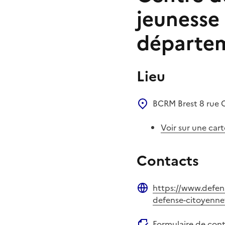
jeunesse 
départem
Lieu
BCRM Brest
8 rue 
Voir sur une cart
Contacts
https://www.defens
Site web
defense-citoyenne
Formulaire de con