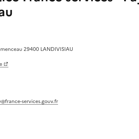
iau
lémenceau
29400
LANDIVISIAU
e
u@france-services.gouv.fr