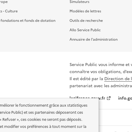
urope
Simulateurs
ts - Culture
Modèles de lettres
, fondations et fonds de dotation
Outils de recherche
Allo Service Public
Annuaire de l'administration
Service Public vous informe et 
connaître vos obligations, d’ex
Il est édité par la
Direction de 
partenariat avec les administra
legifrance.gouv.fr
info.go
'améliorer le fonctionnement grâce aux statistiques
 Service Public) et ses partenaires déposeront ces
 « Refuser », ces cookies ne seront pas déposés.
et modifier vos préférences à tout moment sur la