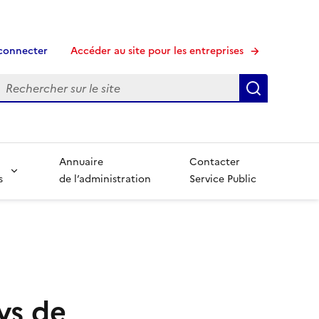
connecter
Accéder au site pour les entreprises
echerche
Recherche
Annuaire
Contacter
s
de l’administration
Service Public
ays de