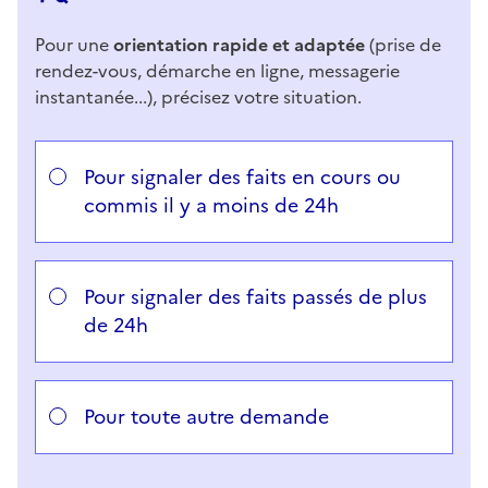
Pour une
orientation rapide et adaptée
(prise de
rendez-vous, démarche en ligne, messagerie
instantanée...), précisez votre situation.
Répondez aux questions successives et les réponses 
Vous avez choisi
Choisissez votre cas
Pour signaler des faits en cours ou
commis il y a moins de 24h
Pour signaler des faits passés de plus
de 24h
Pour toute autre demande