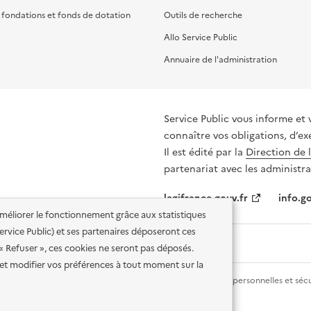
, fondations et fonds de dotation
Outils de recherche
Allo Service Public
Annuaire de l'administration
Service Public vous informe et 
connaître vos obligations, d’ex
Il est édité par la
Direction de 
partenariat avec les administra
legifrance.gouv.fr
info.go
'améliorer le fonctionnement grâce aux statistiques
 Service Public) et ses partenaires déposeront ces
 « Refuser », ces cookies ne seront pas déposés.
et modifier vos préférences à tout moment sur la
lité des services en ligne
Mentions légales
Données personnelles et sécu