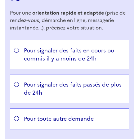
Pour une
orientation rapide et adaptée
(prise de
rendez-vous, démarche en ligne, messagerie
instantanée...), précisez votre situation.
Répondez aux questions successives et les réponses 
Vous avez choisi
Choisissez votre cas
Pour signaler des faits en cours ou
commis il y a moins de 24h
Pour signaler des faits passés de plus
de 24h
Pour toute autre demande