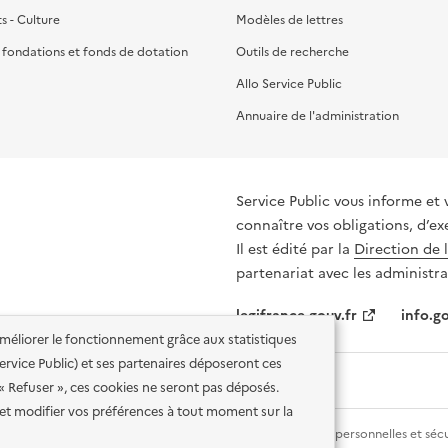
ts - Culture
Modèles de lettres
, fondations et fonds de dotation
Outils de recherche
Allo Service Public
Annuaire de l'administration
Service Public vous informe et 
connaître vos obligations, d’ex
Il est édité par la
Direction de 
partenariat avec les administra
legifrance.gouv.fr
info.go
'améliorer le fonctionnement grâce aux statistiques
 Service Public) et ses partenaires déposeront ces
 « Refuser », ces cookies ne seront pas déposés.
et modifier vos préférences à tout moment sur la
lité des services en ligne
Mentions légales
Données personnelles et sécu