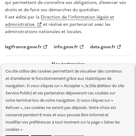
qui permettent de connaître vos obligations, d’exercer vos
droits et de faire vos démarches du quotidien.
Il est édité par la
Direction de l’information légale et
administrative
et réalisé en partenariat avec les
administrations nationales et locales.
legifrance.gouv.fr
info.gouv.fr
data.gouv.fr
Nos partenaires
Ce site utilise des cookies permettant de visualiser des contenus
et d'améliorer le fonctionnement grâce aux statistiques de
navigation. Si vous cliquez sur « Accepter », la Dila (éditeur du site
Service Public) et ses partenaires déposeront ces cookies sur
votre terminal lors de votre navigation. Si vous cliquez sur «
Plan du site
Accessibilité : totalement conforme
Accessibilité des
Refuser », ces cookies ne seront pas déposés. Votre choix est
services en ligne
Mentions légales
Données personnelles et sécurité
conservé pendant 6 mois et vous pouvez être informé et
modifier vos préférences à tout moment sur la page « Gérer les
Conditions générales d'utilisation
Gestion des cookies
cookies »