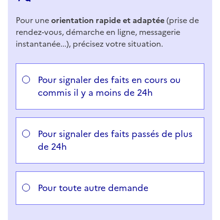
Pour une
orientation rapide et adaptée
(prise de
rendez-vous, démarche en ligne, messagerie
instantanée...), précisez votre situation.
Répondez aux questions successives et les réponses 
Vous avez choisi
Choisissez votre cas
Pour signaler des faits en cours ou
commis il y a moins de 24h
Pour signaler des faits passés de plus
de 24h
Pour toute autre demande