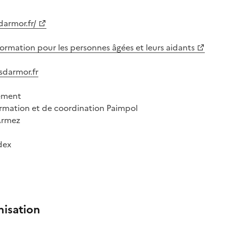
armor.fr/
information pour les personnes âgées et leurs aidants
sdarmor.fr
ement
ormation et de coordination Paimpol
-Armez
dex
nisation