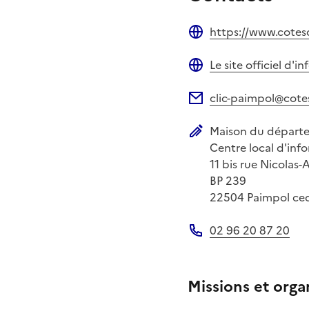
https://www.cotesd
Site web
Le site officiel d'
Site web
clic-paimpol@cote
Adresse électronique
Maison du départ
Adresse postale
Centre local d'inf
11 bis rue Nicolas
BP 239
22504
Paimpol ce
02 96 20 87 20
Téléphone
Missions et orga