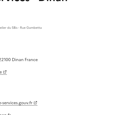
telier du 5Bis - Rue Gambetta
22100
Dinan
France
e
-services.gouv.fr
nan.fr