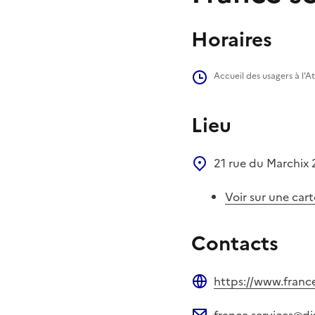
Horaires
Accueil des usagers à l'A
Lieu
21 rue du Marchix
Voir sur une cart
Contacts
https://www.france
Site web
france.services@di