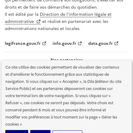
qui permettent de connaître vos obligations, d’exercer vos
droits et de faire vos démarches du quotidien.
Il est édité par la
Direction de l’information légale et
administrative
et réalisé en partenariat avec les
administrations nationales et locales.
legifrance.gouv.fr
info.gouv.fr
data.gouv.fr
Nos partenaires
Ce site utilise des cookies permettant de visualiser des contenus
et d'améliorer le fonctionnement grâce aux statistiques de
navigation. Si vous cliquez sur « Accepter », la Dila (éditeur du site
Service Public) et ses partenaires déposeront ces cookies sur
votre terminal lors de votre navigation. Si vous cliquez sur «
Plan du site
Accessibilité : totalement conforme
Accessibilité des
Refuser », ces cookies ne seront pas déposés. Votre choix est
services en ligne
Mentions légales
Données personnelles et sécurité
conservé pendant 6 mois et vous pouvez être informé et
modifier vos préférences à tout moment sur la page « Gérer les
Conditions générales d'utilisation
Gestion des cookies
cookies »
Sauf mention contraire, tous les contenus de ce site sont sous
licence