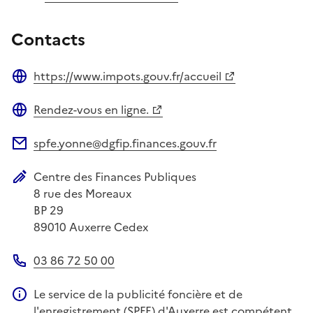
Contacts
https://www.impots.gouv.fr/accueil
Site web
Rendez-vous en ligne.
Site web
spfe.yonne@dgfip.finances.gouv.fr
Adresse électronique
Centre des Finances Publiques
Adresse postale
8 rue des Moreaux
BP 29
89010
Auxerre Cedex
03 86 72 50 00
Téléphone
Le service de la publicité foncière et de
Information complémentaire
l'enregistrement (SPFE) d'Auxerre est compétent