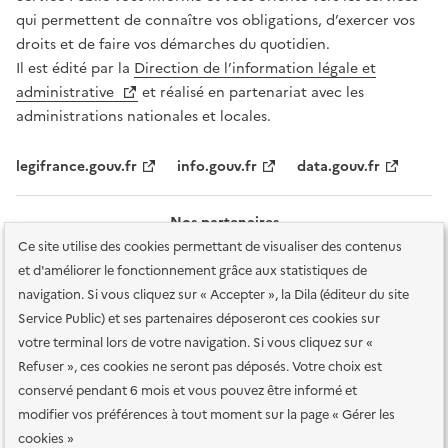
qui permettent de connaître vos obligations, d’exercer vos
droits et de faire vos démarches du quotidien.
Il est édité par la
Direction de l’information légale et
administrative
et réalisé en partenariat avec les
administrations nationales et locales.
legifrance.gouv.fr
info.gouv.fr
data.gouv.fr
Nos partenaires
Ce site utilise des cookies permettant de visualiser des contenus
et d'améliorer le fonctionnement grâce aux statistiques de
navigation. Si vous cliquez sur « Accepter », la Dila (éditeur du site
Service Public) et ses partenaires déposeront ces cookies sur
votre terminal lors de votre navigation. Si vous cliquez sur «
Plan du site
Accessibilité : totalement conforme
Accessibilité des
Refuser », ces cookies ne seront pas déposés. Votre choix est
services en ligne
Mentions légales
Données personnelles et sécurité
conservé pendant 6 mois et vous pouvez être informé et
modifier vos préférences à tout moment sur la page « Gérer les
Conditions générales d'utilisation
Gestion des cookies
cookies »