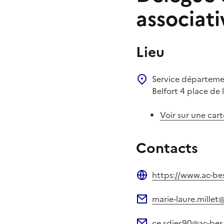
associati
Lieu
Service départemen
Belfort
4 place de 
Voir sur une cart
Contacts
https://www.ac-bes
Site web
marie-laure.millet
Adresse électronique
ce.sdjes90@ac-bes