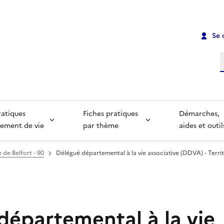
Se 
R
ratiques
Fiches pratiques
Démarches,
ement de vie
par thème
aides et outil
e de Belfort - 90
Délégué départemental à la vie associative (DDVA) - Territ
départemental à la vie