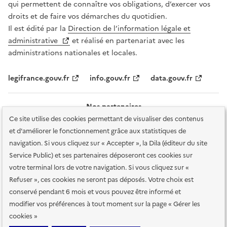
qui permettent de connaître vos obligations, d’exercer vos
droits et de faire vos démarches du quotidien.
Il est édité par la
Direction de l’information légale et
administrative
et réalisé en partenariat avec les
administrations nationales et locales.
legifrance.gouv.fr
info.gouv.fr
data.gouv.fr
Nos partenaires
Ce site utilise des cookies permettant de visualiser des contenus
et d'améliorer le fonctionnement grâce aux statistiques de
navigation. Si vous cliquez sur « Accepter », la Dila (éditeur du site
Service Public) et ses partenaires déposeront ces cookies sur
votre terminal lors de votre navigation. Si vous cliquez sur «
Plan du site
Accessibilité : totalement conforme
Accessibilité des
Refuser », ces cookies ne seront pas déposés. Votre choix est
services en ligne
Mentions légales
Données personnelles et sécurité
conservé pendant 6 mois et vous pouvez être informé et
modifier vos préférences à tout moment sur la page « Gérer les
Conditions générales d'utilisation
Gestion des cookies
cookies »