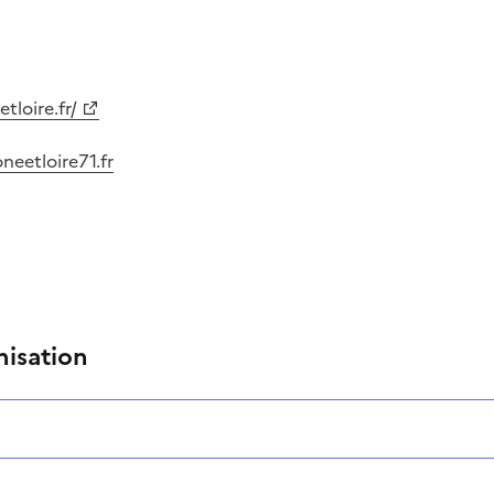
tloire.fr/
eetloire71.fr
nisation