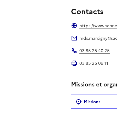
Contacts
https://www.saonee
Site web
mds.marcigny@saon
Adresse électronique
03 85 25 40 25
Téléphone
03 85 25 09 11
Fax
Missions et orga
Missions