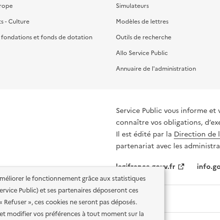
urope
Simulateurs
ts - Culture
Modèles de lettres
, fondations et fonds de dotation
Outils de recherche
Allo Service Public
Annuaire de l'administration
Service Public vous informe et 
connaître vos obligations, d’ex
Il est édité par la
Direction de 
partenariat avec les administra
legifrance.gouv.fr
info.go
'améliorer le fonctionnement grâce aux statistiques
 Service Public) et ses partenaires déposeront ces
 « Refuser », ces cookies ne seront pas déposés.
et modifier vos préférences à tout moment sur la