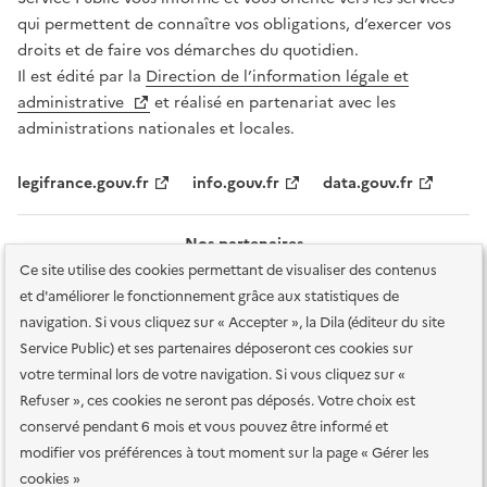
qui permettent de connaître vos obligations, d’exercer vos
droits et de faire vos démarches du quotidien.
Il est édité par la
Direction de l’information légale et
administrative
et réalisé en partenariat avec les
administrations nationales et locales.
legifrance.gouv.fr
info.gouv.fr
data.gouv.fr
Nos partenaires
Ce site utilise des cookies permettant de visualiser des contenus
et d'améliorer le fonctionnement grâce aux statistiques de
navigation. Si vous cliquez sur « Accepter », la Dila (éditeur du site
Service Public) et ses partenaires déposeront ces cookies sur
votre terminal lors de votre navigation. Si vous cliquez sur «
Plan du site
Accessibilité : totalement conforme
Accessibilité des
Refuser », ces cookies ne seront pas déposés. Votre choix est
services en ligne
Mentions légales
Données personnelles et sécurité
conservé pendant 6 mois et vous pouvez être informé et
modifier vos préférences à tout moment sur la page « Gérer les
Conditions générales d'utilisation
Gestion des cookies
cookies »