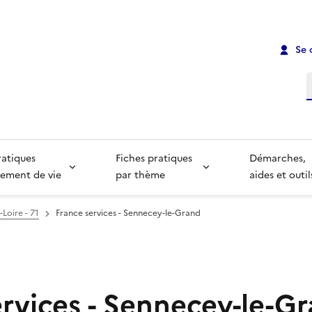
Se 
R
ratiques
Fiches pratiques
Démarches,
ement de vie
par thème
aides et outil
Loire - 71
France services - Sennecey-le-Grand
ervices - Sennecey-le-G