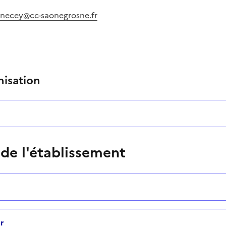
ennecey@cc-saonegrosne.fr
nisation
 de l'établissement
r