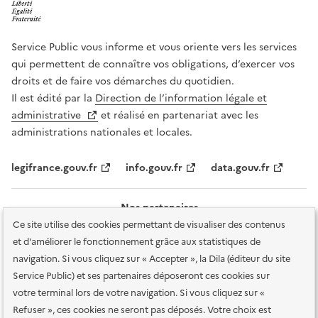
Service Public vous informe et vous oriente vers les services
qui permettent de connaître vos obligations, d’exercer vos
droits et de faire vos démarches du quotidien.
Il est édité par la
Direction de l’information légale et
administrative
et réalisé en partenariat avec les
administrations nationales et locales.
legifrance.gouv.fr
info.gouv.fr
data.gouv.fr
Nos partenaires
Ce site utilise des cookies permettant de visualiser des contenus
et d'améliorer le fonctionnement grâce aux statistiques de
navigation. Si vous cliquez sur « Accepter », la Dila (éditeur du site
Service Public) et ses partenaires déposeront ces cookies sur
votre terminal lors de votre navigation. Si vous cliquez sur «
Plan du site
Accessibilité : totalement conforme
Accessibilité des
Refuser », ces cookies ne seront pas déposés. Votre choix est