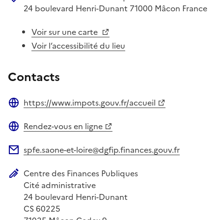
24 boulevard Henri-Dunant
71000
Mâcon
France
Voir sur une carte
Voir l’accessibilité du lieu
Contacts
https://www.impots.gouv.fr/accueil
Site web
Rendez-vous en ligne
Site web
spfe.saone-et-loire@dgfip.finances.gouv.fr
Adresse électronique
Centre des Finances Publiques
Adresse postale
Cité administrative
24 boulevard Henri-Dunant
CS 60225