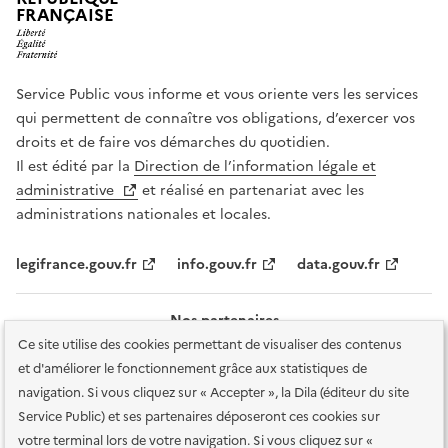
FRANÇAISE
Service Public vous informe et vous oriente vers les services
qui permettent de connaître vos obligations, d’exercer vos
droits et de faire vos démarches du quotidien.
Il est édité par la
Direction de l’information légale et
administrative
et réalisé en partenariat avec les
administrations nationales et locales.
legifrance.gouv.fr
info.gouv.fr
data.gouv.fr
Nos partenaires
Ce site utilise des cookies permettant de visualiser des contenus
et d'améliorer le fonctionnement grâce aux statistiques de
navigation. Si vous cliquez sur « Accepter », la Dila (éditeur du site
Service Public) et ses partenaires déposeront ces cookies sur
votre terminal lors de votre navigation. Si vous cliquez sur «
Plan du site
Accessibilité : totalement conforme
Accessibilité des