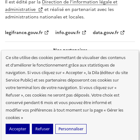
Il est édité par la
Direction de l’information légale et
administrative
et réalisé en partenariat avec les
administrations nationales et locales.
legifrance.gouv.fr
info.gouv.fr
data.gouv.fr
Nos partenaires
Ce site utilise des cookies permettant de visualiser des contenus
et d'améliorer le fonctionnement grâce aux statistiques de
navigation. Si vous cliquez sur « Accepter », la Dila (éditeur du site
Service Public) et ses partenaires déposeront ces cookies sur
votre terminal lors de votre navigation. Si vous cliquez sur «
Plan du site
Accessibilité : totalement conforme
Accessibilité des
Refuser », ces cookies ne seront pas déposés. Votre choix est
services en ligne
Mentions légales
Données personnelles et sécurité
conservé pendant 6 mois et vous pouvez être informé et
modifier vos préférences à tout moment sur la page « Gérer les
Conditions générales d'utilisation
Gestion des cookies
cookies »
Sauf mention contraire, tous les contenus de ce site sont sous
licence
Accepter
Refuser
Personnaliser
etalab-2.0