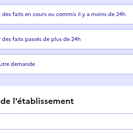
ons successives et les réponses s’afficheront automatiq
r des faits en cours ou commis il y a moins de 24h
r des faits passés de plus de 24h
autre demande
 de l'établissement