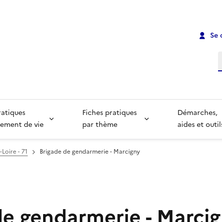
Se 
R
ratiques
Fiches pratiques
Démarches,
ement de vie
par thème
aides et outil
Loire - 71
Brigade de gendarmerie - Marcigny
de gendarmerie - Marci