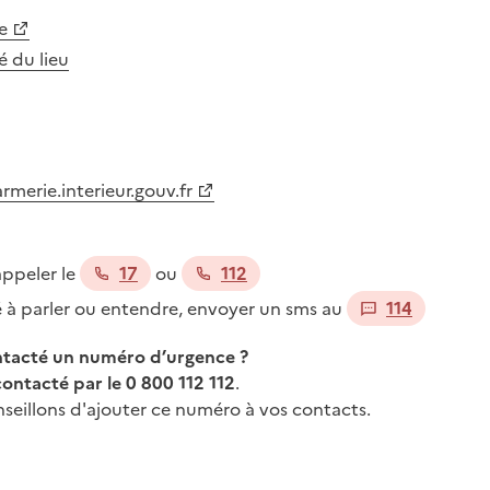
e
té du lieu
merie.interieur.gouv.fr
appeler le
17
ou
112
té à parler ou entendre, envoyer un sms au
114
ontacté un numéro d’urgence ?
contacté par le 0 800 112 112
.
seillons d'ajouter ce numéro à vos contacts.