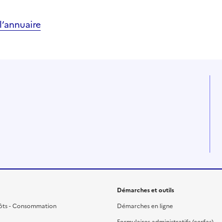
’annuaire
Démarches et outils
ôts - Consommation
Démarches en ligne
Formulaires administratifs (cerfas)