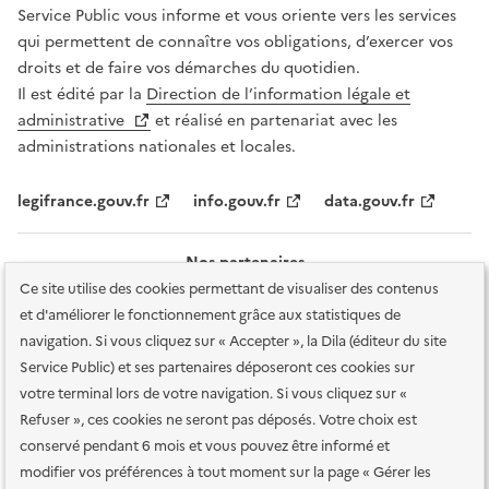
Service Public vous informe et vous oriente vers les services
qui permettent de connaître vos obligations, d’exercer vos
droits et de faire vos démarches du quotidien.
Il est édité par la
Direction de l’information légale et
administrative
et réalisé en partenariat avec les
administrations nationales et locales.
legifrance.gouv.fr
info.gouv.fr
data.gouv.fr
Nos partenaires
Ce site utilise des cookies permettant de visualiser des contenus
et d'améliorer le fonctionnement grâce aux statistiques de
navigation. Si vous cliquez sur « Accepter », la Dila (éditeur du site
Service Public) et ses partenaires déposeront ces cookies sur
votre terminal lors de votre navigation. Si vous cliquez sur «
Plan du site
Accessibilité : totalement conforme
Accessibilité des
Refuser », ces cookies ne seront pas déposés. Votre choix est
services en ligne
Mentions légales
Données personnelles et sécurité
conservé pendant 6 mois et vous pouvez être informé et
modifier vos préférences à tout moment sur la page « Gérer les
Conditions générales d'utilisation
Gestion des cookies