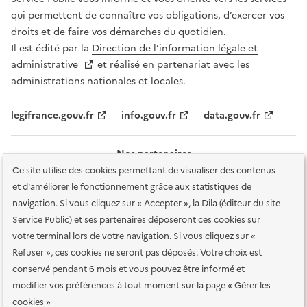
qui permettent de connaître vos obligations, d’exercer vos
droits et de faire vos démarches du quotidien.
Il est édité par la
Direction de l’information légale et
administrative
et réalisé en partenariat avec les
administrations nationales et locales.
legifrance.gouv.fr
info.gouv.fr
data.gouv.fr
Nos partenaires
Ce site utilise des cookies permettant de visualiser des contenus
et d'améliorer le fonctionnement grâce aux statistiques de
navigation. Si vous cliquez sur « Accepter », la Dila (éditeur du site
Service Public) et ses partenaires déposeront ces cookies sur
votre terminal lors de votre navigation. Si vous cliquez sur «
Plan du site
Accessibilité : totalement conforme
Accessibilité des
Refuser », ces cookies ne seront pas déposés. Votre choix est
services en ligne
Mentions légales
Données personnelles et sécurité
conservé pendant 6 mois et vous pouvez être informé et
modifier vos préférences à tout moment sur la page « Gérer les
Conditions générales d'utilisation
Gestion des cookies
cookies »