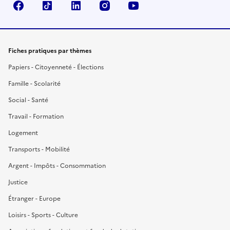
Facebook
TikTok
LinkedIn
Instagram
YouTube
Fiches pratiques par thèmes
Papiers - Citoyenneté - Élections
Famille - Scolarité
Social - Santé
Travail - Formation
Logement
Transports - Mobilité
Argent - Impôts - Consommation
Justice
Étranger - Europe
Loisirs - Sports - Culture