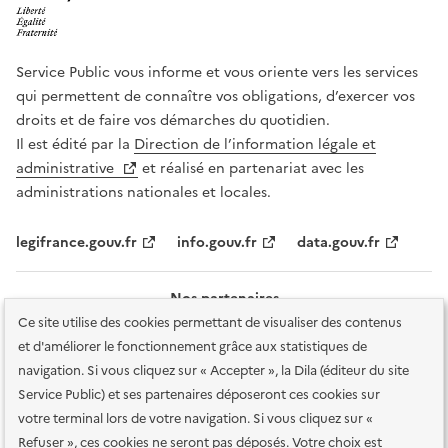
Service Public vous informe et vous oriente vers les services
qui permettent de connaître vos obligations, d’exercer vos
droits et de faire vos démarches du quotidien.
Il est édité par la
Direction de l’information légale et
administrative
et réalisé en partenariat avec les
administrations nationales et locales.
legifrance.gouv.fr
info.gouv.fr
data.gouv.fr
Nos partenaires
Ce site utilise des cookies permettant de visualiser des contenus
et d'améliorer le fonctionnement grâce aux statistiques de
navigation. Si vous cliquez sur « Accepter », la Dila (éditeur du site
Service Public) et ses partenaires déposeront ces cookies sur
votre terminal lors de votre navigation. Si vous cliquez sur «
Plan du site
Accessibilité : totalement conforme
Accessibilité des
Refuser », ces cookies ne seront pas déposés. Votre choix est