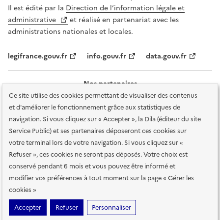
Il est édité par la
Direction de l’information légale et
administrative
et réalisé en partenariat avec les
administrations nationales et locales.
legifrance.gouv.fr
info.gouv.fr
data.gouv.fr
Nos partenaires
Ce site utilise des cookies permettant de visualiser des contenus
et d'améliorer le fonctionnement grâce aux statistiques de
navigation. Si vous cliquez sur « Accepter », la Dila (éditeur du site
Service Public) et ses partenaires déposeront ces cookies sur
votre terminal lors de votre navigation. Si vous cliquez sur «
Plan du site
Accessibilité : totalement conforme
Accessibilité des
Refuser », ces cookies ne seront pas déposés. Votre choix est
services en ligne
Mentions légales
Données personnelles et sécurité
conservé pendant 6 mois et vous pouvez être informé et
modifier vos préférences à tout moment sur la page « Gérer les
Conditions générales d'utilisation
Gestion des cookies
cookies »
Sauf mention contraire, tous les contenus de ce site sont sous
licence
Accepter
Refuser
Personnaliser
etalab-2.0