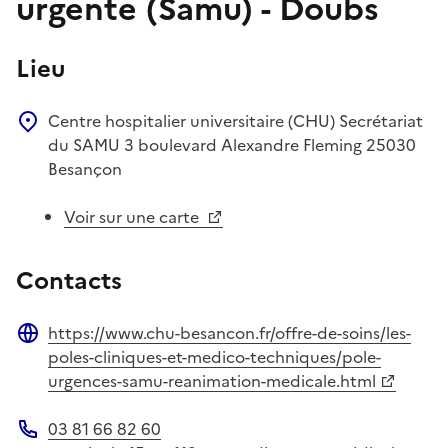
urgente (Samu) - Doubs
Lieu
Centre hospitalier universitaire (CHU)
Secrétariat
du SAMU
3 boulevard Alexandre Fleming
25030
Besançon
Voir sur une carte
Contacts
https://www.chu-besancon.fr/offre-de-soins/les-
Site web
poles-cliniques-et-medico-techniques/pole-
urgences-samu-reanimation-medicale.html
03 81 66 82 60