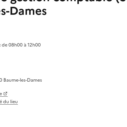
es-Dames
:
de 08h00 à 12h00
10
Baume-les-Dames
e
té du lieu