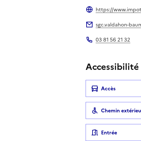
https://www.impots
Site web
sgc.valdahon-baum
Adresse électronique
03 81 56 21 32
Téléphone
Accessibilité
Accès
Chemin extérieu
Entrée