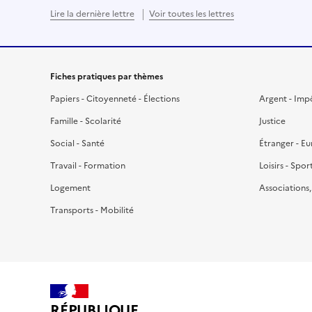
Lire la dernière lettre
Voir toutes les lettres
Fiches pratiques par thèmes
Papiers - Citoyenneté - Élections
Argent - Imp
Famille - Scolarité
Justice
Social - Santé
Étranger - E
Travail - Formation
Loisirs - Spor
Logement
Associations
Transports - Mobilité
RÉPUBLIQUE