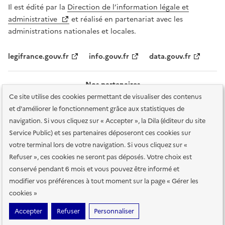
Il est édité par la
Direction de l’information légale et
administrative
et réalisé en partenariat avec les
administrations nationales et locales.
legifrance.gouv.fr
info.gouv.fr
data.gouv.fr
Nos partenaires
Ce site utilise des cookies permettant de visualiser des contenus
et d'améliorer le fonctionnement grâce aux statistiques de
navigation. Si vous cliquez sur « Accepter », la Dila (éditeur du site
Service Public) et ses partenaires déposeront ces cookies sur
votre terminal lors de votre navigation. Si vous cliquez sur «
Plan du site
Accessibilité : totalement conforme
Accessibilité des
Refuser », ces cookies ne seront pas déposés. Votre choix est
services en ligne
Mentions légales
Données personnelles et sécurité
conservé pendant 6 mois et vous pouvez être informé et
modifier vos préférences à tout moment sur la page « Gérer les
Conditions générales d'utilisation
Gestion des cookies
cookies »
Sauf mention contraire, tous les contenus de ce site sont sous
licence
Accepter
Refuser
Personnaliser
etalab-2.0